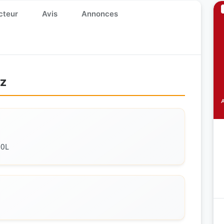
cteur
Avis
Annonces
ez
00L