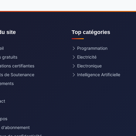
du site
Top catégories
il
Programmation
 gratuits
Electricité
tions certifiantes
Electronique
ets de Soutenance
Intelligence Artificielle
ements
act
opos
s d'abonnement