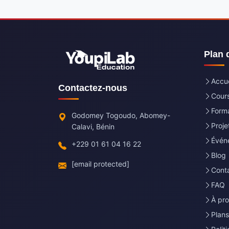
Plan 
Accue
Contactez-nous
Cours
Forma
Godomey Togoudo, Abomey-
Proj
Calavi, Bénin
Évén
+229 01 61 04 16 22
Blog
[email protected]
Cont
FAQ
À pr
Plan