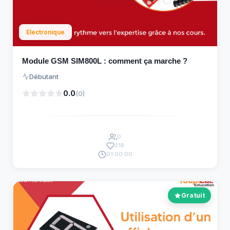
Electronique
Module GSM SIM800L : comment ça marche ?
Débutant
0.0
(0)
0
218
01:00:00
Gratuit