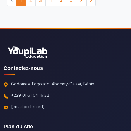
‹
1
2
3
4
5
6
7
›
Contactez-nous
Godomey Togoudo, Abomey-Calavi, Bénin
+229 01 61 04 16 22
[email protected]
Plan du site