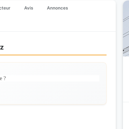
cteur
Avis
Annonces
ez
e ?