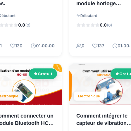
s.
module horloge
DS3231.
Débutant
Débutant
0.0
0.0
(0)
(0)
1
130
01:00:00
0
137
01:00
Gratuit
Gratu
lectronique
Electronique
omment connecter un
Comment intégrer le
odule Bluetooth HC-
capteur de vibration
 à Arduino ?
801S dans vos proje..