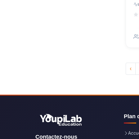
‹
Plan 
Accue
Contactez-nous