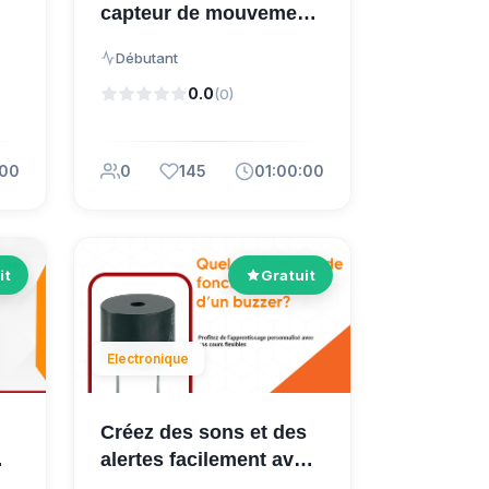
capteur de mouvement
PIR ?
Débutant
0.0
(0)
:00
0
145
01:00:00
it
Gratuit
Electronique
Créez des sons et des
alertes facilement avec
.
un buzzer acti...