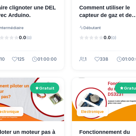
ire clignoter une DEL
Comment utiliser le
vec Arduino.
capteur de gaz et de
fumée MQ-5 ?
Intermédiaire
Débutant
0.0
0.0
(0)
(0)
10
125
01:00:00
1
338
01:00
Gratuit
Gratu
lectronique
Electronique
loter un moteur pas à
Fonctionnement du