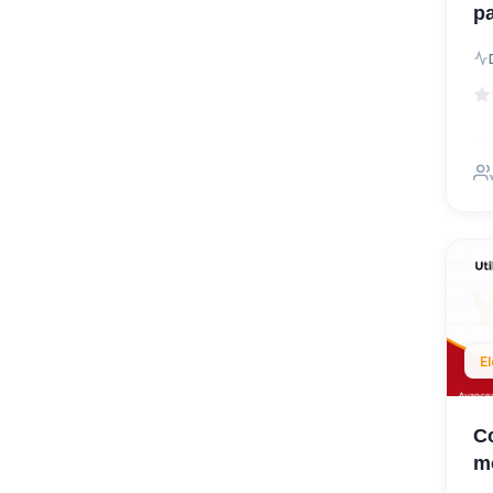
pa
E
C
m
05