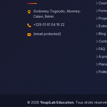
Cours
Forma
Godomey Togoudo, Abomey-
Calavi, Bénin
Proj
+229 01 61 04 16 22
Évén
Blog
[email protected]
Cont
FAQ
À pr
Plan
Polit
© 2026
YoupiLab Education
. Tous droits réservé