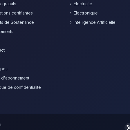
 gratuits
Electricité
tions certifiantes
Electronique
ets de Soutenance
Intelligence Artificielle
ements
act
opos
s d'abonnement
ique de confidentialité
s