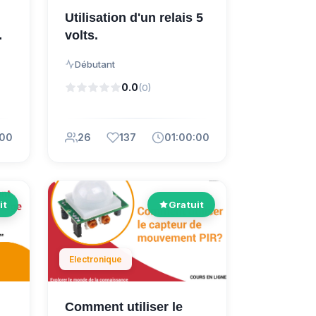
Utilisation d'un relais 5
volts.
Débutant
0.0
(0)
:00
26
137
01:00:00
it
Gratuit
Electronique
Comment utiliser le